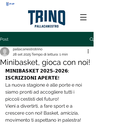
Post
pallacanestrotrino
28 set 2025
Tempo di lettura: 1 min
Minibasket, gioca con noi!
𝗠𝗜𝗡𝗜𝗕𝗔𝗦𝗞𝗘𝗧 𝟮𝟬𝟮𝟱-𝟮𝟬𝟮𝟲: 
𝗜𝗦𝗖𝗥𝗜𝗭𝗜𝗢𝗡𝗜 𝗔𝗣𝗘𝗥𝗧𝗘!
La nuova stagione è alle porte e noi 
siamo pronti ad accogliere tutti i 
piccoli cestisti del futuro!
Vieni a divertirti, a fare sport e a 
crescere con noi! Basket, amicizia, 
movimento ti aspettano in palestra!