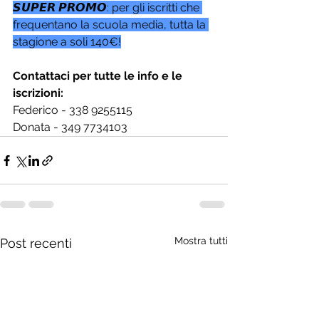
𝙎𝙐𝙋𝙀𝙍 𝙋𝙍𝙊𝙈𝙊: per gli iscritti che 
frequentano la scuola media, tutta la 
stagione a soli 140€!
Contattaci per tutte le info e le 
iscrizioni:
Federico - 338 9255115
Donata - 349 7734103
Mostra tutti
Post recenti