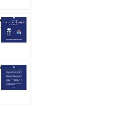
è
l
in